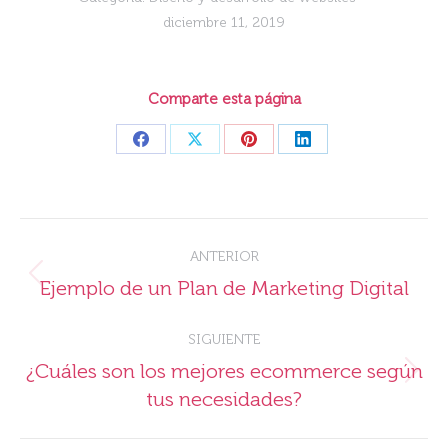
diciembre 11, 2019
Comparte esta página
Share
Share
Share
Share
on
on
on
on
Facebook
X
Pinterest
LinkedIn
Navegación
ANTERIOR
entre
Publicación
Ejemplo de un Plan de Marketing Digital
publicaciones
anterior:
SIGUIENTE
¿Cuáles son los mejores ecommerce según
Publicación
tus necesidades?
siguiente: