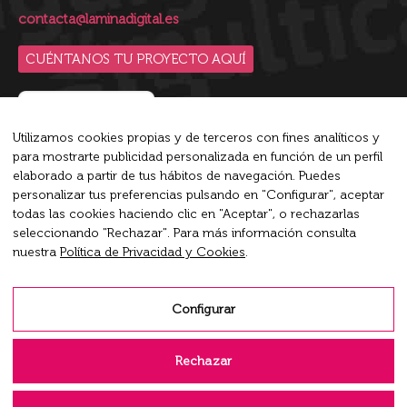
contacta@laminadigital.es
CUÉNTANOS TU PROYECTO AQUÍ
Utilizamos cookies propias y de terceros con fines analíticos y
para mostrarte publicidad personalizada en función de un perfil
Blip es la plataforma de conversaciones inteligente líder
elaborado a partir de tus hábitos de navegación. Puedes
del mercado que empodera a las empresas a conversar en
personalizar tus preferencias pulsando en "Configurar", aceptar
todas las cookies haciendo clic en "Aceptar", o rechazarlas
su máximo potencial.
seleccionando "Rechazar". Para más información consulta
nuestra
Política de Privacidad y Cookies
.
Encuéntranos en:
X
Rss
Linkedin
page
page
page
Configurar
opens
opens
opens
Aviso Legal
in
in
in
Rechazar
new
new
new
Política de Privacidad y Cookies
window
window
window