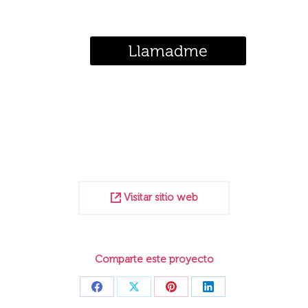
¿Te llamamos?
Llamadme
Visitar sitio web
Comparte este proyecto
Share
Share
Share
Share