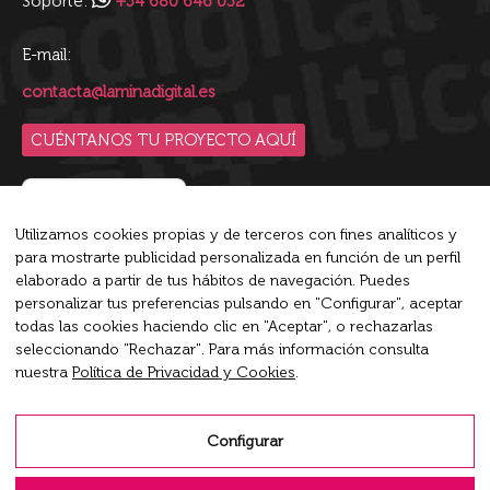
Soporte:
+34 680 646 032
E-mail:
contacta@laminadigital.es
CUÉNTANOS TU PROYECTO AQUÍ
Utilizamos cookies propias y de terceros con fines analíticos y
para mostrarte publicidad personalizada en función de un perfil
Blip es la plataforma de conversaciones inteligente líder
elaborado a partir de tus hábitos de navegación. Puedes
del mercado que empodera a las empresas a conversar en
personalizar tus preferencias pulsando en "Configurar", aceptar
todas las cookies haciendo clic en "Aceptar", o rechazarlas
su máximo potencial.
seleccionando "Rechazar". Para más información consulta
nuestra
Política de Privacidad y Cookies
.
Encuéntranos en:
X
Rss
Linkedin
page
page
page
Configurar
opens
opens
opens