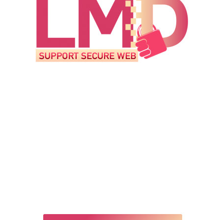
Si dispones de
especialistas en seguridad digital
en Madrid que revisen con regularidad (mí­nimo
mensual) los factores crí­ticos que pueden
afectar al buen funcionamiento de tu negocio
online (prevención de ataques, velocidad de
carga, reputación online, etc), en La Mina Digital
diseñamos a tu medida un servicio
especializado de seguridad en WordPress.