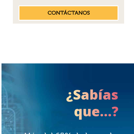
¿Sabí­as
que…?