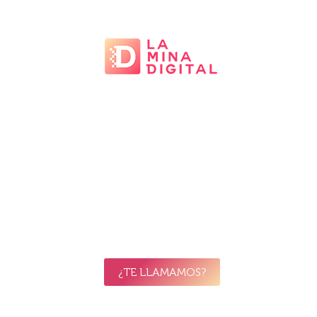
¿Deseas nuestro LMD
SUPPORT SECURE
WEB?
Solicita aquí tu informe de seguridad wordpress
gratuito y personalizado
¿TE LLAMAMOS?
O SI LO PREFIERES LLÁMANOS: