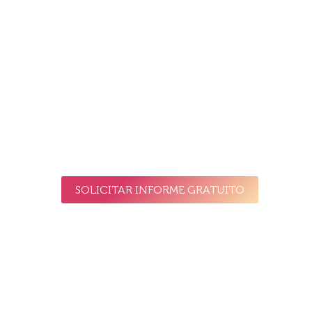
Solicita aquí tu informe para
proteger WordPress de forma
personalizada
SOLICITAR INFORME GRATUITO
Contamos con los mejores
recursos cloud para
hosting
y especialistas en seguridad
WordPress para que tú solo te preocupes por
hacer crecer tu negocio.