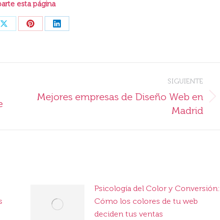
rte esta página
Share
Share
Share
on
on
on
ook
X
Pinterest
LinkedIn
SIGUIENTE
Mejores empresas de Diseño Web en
Publicación
e
Madrid
siguiente:
Psicología del Color y Conversión:
s
Cómo los colores de tu web
deciden tus ventas