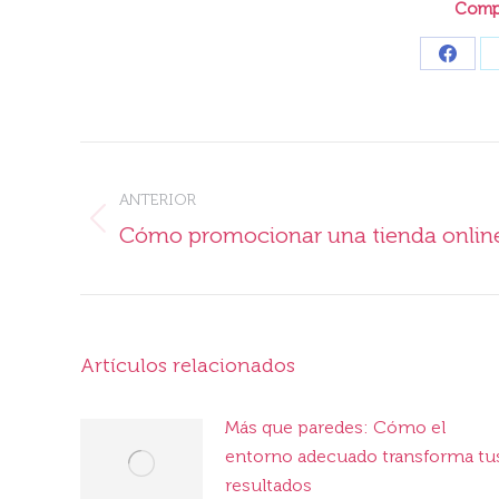
Compa
Share
on
Faceb
Navegación
entre
ANTERIOR
Publicación
Cómo promocionar una tienda onlin
publicaciones
anterior:
Artículos relacionados
Más que paredes: Cómo el
entorno adecuado transforma tu
resultados