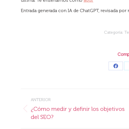
última. Te enseñamos cómo
aquí
.
Entrada generada con IA de ChatGPT, revisada por
Categoría:
Te
Compa
Share
on
Faceb
Navegación
ANTERIOR
entre
¿Cómo medir y definir los objetivos
Publicación
publicaciones
del SEO?
anterior: