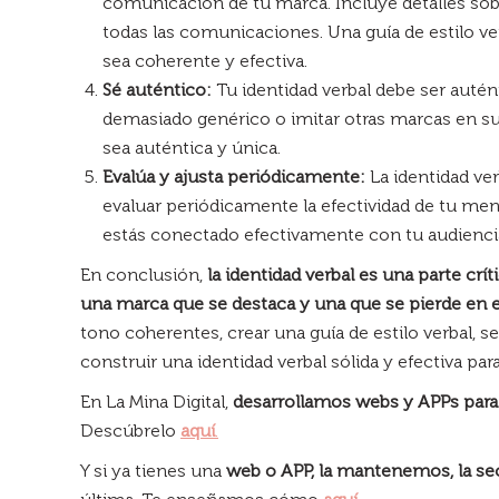
comunicación de tu marca. Incluye detalles sobre
todas las comunicaciones. Una guía de estilo ver
sea coherente y efectiva.
Sé auténtico:
Tu identidad verbal debe ser auténti
demasiado genérico o imitar otras marcas en su 
sea auténtica y única.
Evalúa y ajusta periódicamente:
La identidad ve
evaluar periódicamente la efectividad de tu men
estás conectado efectivamente con tu audienci
En conclusión,
la identidad verbal es una parte crí
una marca que se destaca y una que se pierde en el
tono coherentes, crear una guía de estilo verbal, s
construir una identidad verbal sólida y efectiva par
En La Mina Digital,
desarrollamos webs y APPs par
Descúbrelo
aquí
.
Y si ya tienes una
web o APP, la mantenemos, la s