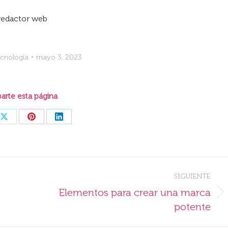
 redactor web
cnología
mayo 3, 2023
rte esta página
Share
Share
Share
on
on
on
ook
X
Pinterest
LinkedIn
SIGUIENTE
Elementos para crear una marca
Publicación
potente
siguiente: