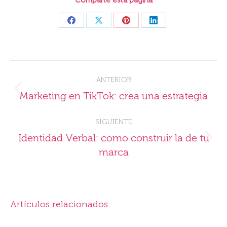
Comparte esta página
Share
Share
Share
Share
on
on
on
on
Facebook
X
Pinterest
LinkedIn
Navegación
ANTERIOR
entre
Publicación
Marketing en TikTok: crea una estrategia
publicaciones
anterior:
SIGUIENTE
Identidad Verbal: como construir la de tu
Publicación
marca
siguiente:
Artículos relacionados