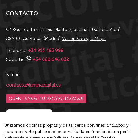
CONTACTO
C/ Rosa de Lima, 1 bis. Planta 2, oficina 1 (Edificio Alba)
28290 Las Rozas (Madrid)
Ver en Google Maps
Teléfono:
+34 913 483 998
Soporte:
+34 680 646 032
E-mail:
contacta@laminadigital.es
CUÉNTANOS TU PROYECTO AQUÍ
Utilizamos cookies propias y de terceros con fines analíticos y
para mostrarte publicidad personalizada en función de un perfil
Blip es la plataforma de conversaciones inteligente líder