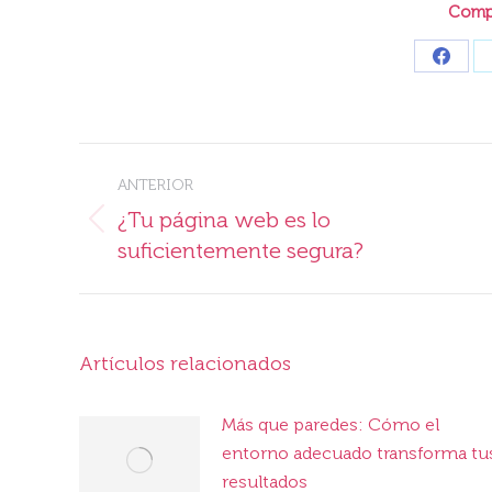
Compa
Share
on
Faceb
Navegación
ANTERIOR
entre
¿Tu página web es lo
Publicación
publicaciones
suficientemente segura?
anterior:
Artículos relacionados
Más que paredes: Cómo el
entorno adecuado transforma tu
resultados