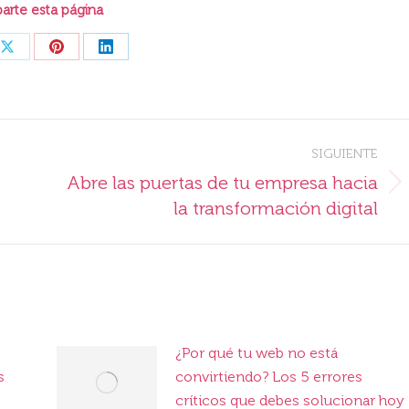
rte esta página
Share
Share
Share
on
on
on
ook
X
Pinterest
LinkedIn
SIGUIENTE
Abre las puertas de tu empresa hacia
Publicación
la transformación digital
siguiente:
¿Por qué tu web no está
s
convirtiendo? Los 5 errores
críticos que debes solucionar hoy