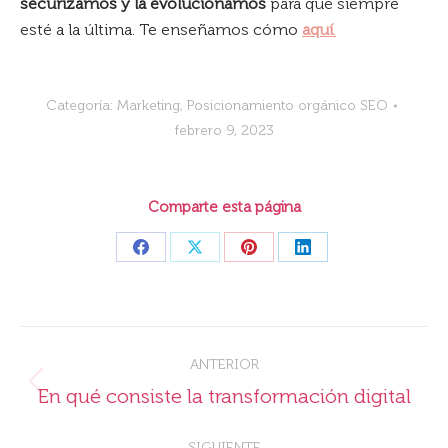
securizamos y la evolucionamos
para que siempre
esté a la última. Te enseñamos cómo
aquí
.
Categoría:
Marketing
,
Posicionamiento orgánico SEO
febrero 9, 2023
Comparte esta página
Share
Share
Share
Share
on
on
on
on
Facebook
X
Pinterest
LinkedIn
Navegación
ANTERIOR
entre
Publicación
En qué consiste la transformación digital
publicaciones
anterior:
SIGUIENTE