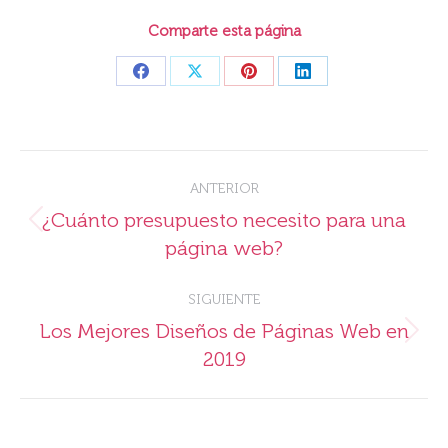
Comparte esta página
Share
Share
Share
Share
on
on
on
on
Facebook
X
Pinterest
LinkedIn
Navegación
ANTERIOR
entre
¿Cuánto presupuesto necesito para una
Publicación
publicaciones
página web?
anterior:
SIGUIENTE
Los Mejores Diseños de Páginas Web en
Publicación
2019
siguiente: