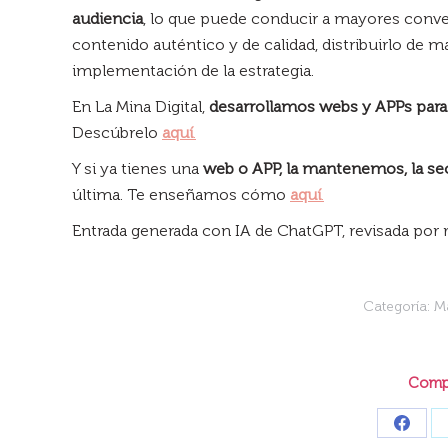
audiencia
, lo que puede conducir a mayores conver
contenido auténtico y de calidad, distribuirlo de m
implementación de la estrategia.
En La Mina Digital,
desarrollamos webs y APPs par
Descúbrelo
aquí
.
Y si ya tienes una
web o APP, la mantenemos, la s
última. Te enseñamos cómo
aquí
.
Entrada generada con IA de ChatGPT, revisada por
Categoría:
Ma
Compa
Share