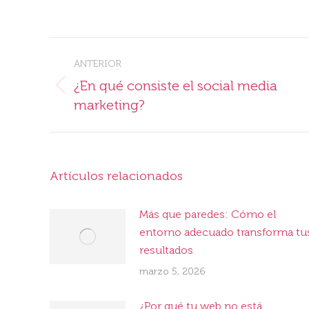
on
Faceb
Navegación
ANTERIOR
entre
¿En qué consiste el social media
Publicación
publicaciones
marketing?
anterior:
Artículos relacionados
Más que paredes: Cómo el
entorno adecuado transforma tu
resultados
marzo 5, 2026
¿Por qué tu web no está