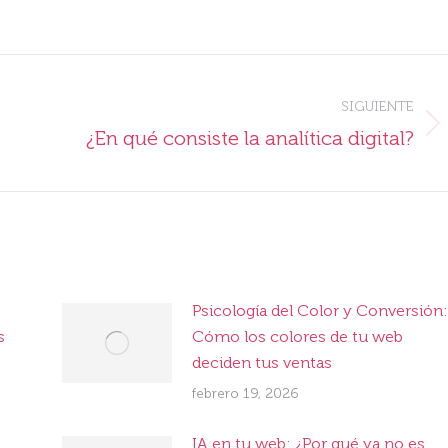
on
on
on
ook
X
Pinterest
LinkedIn
SIGUIENTE
Publicación
¿En qué consiste la analítica digital?
siguiente:
Psicología del Color y Conversión:
s
Cómo los colores de tu web
deciden tus ventas
febrero 19, 2026
IA en tu web: ¿Por qué ya no es