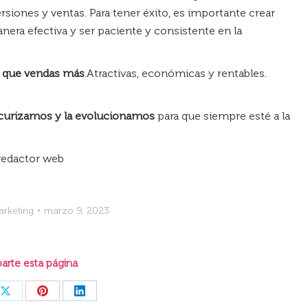
siones y ventas. Para tener éxito, es importante crear
anera efectiva y ser paciente y consistente en la
a que vendas más
.Atractivas, económicas y rentables.
ecurizamos y la evolucionamos
para que siempre esté a la
 redactor web
rketing
marzo 9, 2023
rte esta página
Share
Share
Share