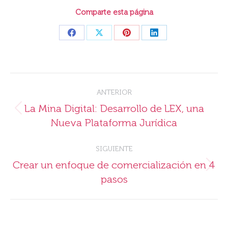
Comparte esta página
Share
Share
Share
Share
on
on
on
on
Facebook
X
Pinterest
LinkedIn
Navegación
ANTERIOR
entre
La Mina Digital: Desarrollo de LEX, una
Publicación
publicaciones
Nueva Plataforma Jurídica
anterior:
SIGUIENTE
Crear un enfoque de comercialización en 4
Publicación
pasos
siguiente: