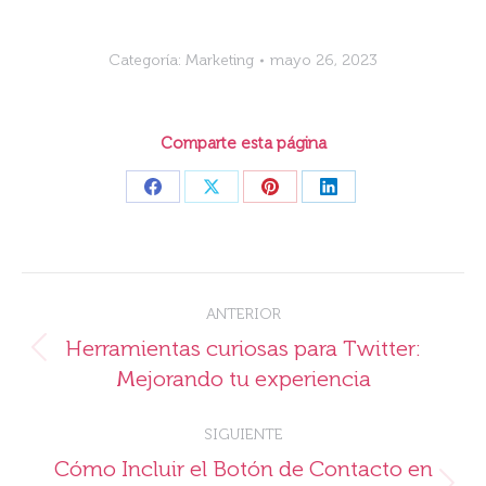
Categoría:
Marketing
mayo 26, 2023
Comparte esta página
Share
Share
Share
Share
on
on
on
on
Facebook
X
Pinterest
LinkedIn
Navegación
ANTERIOR
entre
Herramientas curiosas para Twitter:
Publicación
publicaciones
Mejorando tu experiencia
anterior:
SIGUIENTE
Cómo Incluir el Botón de Contacto en