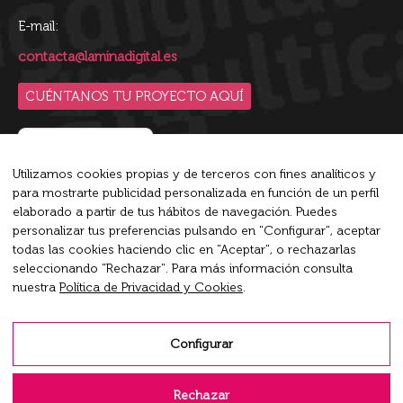
E-mail:
contacta@laminadigital.es
CUÉNTANOS TU PROYECTO AQUÍ
Utilizamos cookies propias y de terceros con fines analíticos y
para mostrarte publicidad personalizada en función de un perfil
Blip es la plataforma de conversaciones inteligente líder
elaborado a partir de tus hábitos de navegación. Puedes
del mercado que empodera a las empresas a conversar en
personalizar tus preferencias pulsando en "Configurar", aceptar
todas las cookies haciendo clic en "Aceptar", o rechazarlas
su máximo potencial.
seleccionando "Rechazar". Para más información consulta
nuestra
Política de Privacidad y Cookies
.
Encuéntranos en:
X
Rss
Linkedin
page
page
page
Configurar
opens
opens
opens
Aviso Legal
in
in
in
Rechazar