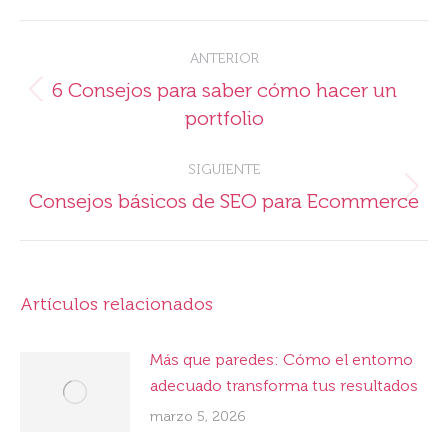
Facebook
X
Pinterest
LinkedIn
Navegación
ANTERIOR
entre
6 Consejos para saber cómo hacer un
Publicación
publicaciones
portfolio
anterior:
SIGUIENTE
Publicación
Consejos básicos de SEO para Ecommerce
siguiente:
Artículos relacionados
Más que paredes: Cómo el entorno
adecuado transforma tus resultados
marzo 5, 2026