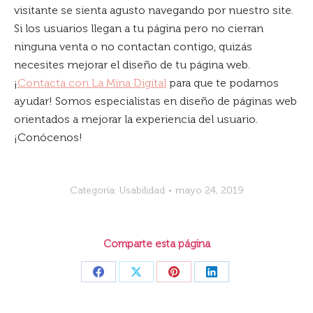
visitante se sienta agusto navegando por nuestro site.
Si los usuarios llegan a tu página pero no cierran
ninguna venta o no contactan contigo, quizás
necesites mejorar el diseño de tu página web.
¡
Contacta con La Mina Digital
para que te podamos
ayudar! Somos especialistas en diseño de páginas web
orientados a mejorar la experiencia del usuario.
¡Conócenos!
Categoría:
Usabilidad
mayo 24, 2019
Comparte esta página
Share
Share
Share
Share
on
on
on
on