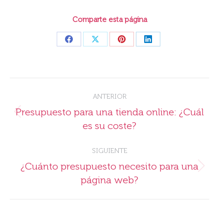
Comparte esta página
Share
Share
Share
Share
on
on
on
on
Facebook
X
Pinterest
LinkedIn
Navegación
ANTERIOR
entre
Presupuesto para una tienda online: ¿Cuál
Publicación
publicaciones
es su coste?
anterior:
SIGUIENTE
¿Cuánto presupuesto necesito para una
Publicación
página web?
siguiente: