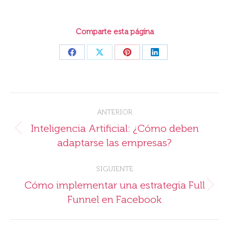
Comparte esta página
Share
Share
Share
Share
on
on
on
on
Facebook
X
Pinterest
LinkedIn
Navegación
ANTERIOR
entre
Inteligencia Artificial: ¿Cómo deben
Publicación
publicaciones
adaptarse las empresas?
anterior:
SIGUIENTE
Cómo implementar una estrategia Full
Publicación
Funnel en Facebook
siguiente: