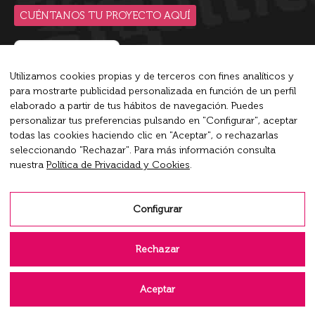
CUÉNTANOS TU PROYECTO AQUÍ
Utilizamos cookies propias y de terceros con fines analíticos y
para mostrarte publicidad personalizada en función de un perfil
Blip es la plataforma de conversaciones inteligente líder
elaborado a partir de tus hábitos de navegación. Puedes
del mercado que empodera a las empresas a conversar en
personalizar tus preferencias pulsando en "Configurar", aceptar
todas las cookies haciendo clic en "Aceptar", o rechazarlas
su máximo potencial.
seleccionando "Rechazar". Para más información consulta
nuestra
Política de Privacidad y Cookies
.
Encuéntranos en:
X
Rss
Linkedin
page
page
page
Configurar
opens
opens
opens
Aviso Legal
in
in
in
Rechazar
new
new
new
Política de Privacidad y Cookies
window
window
window
Aceptar
Configurar