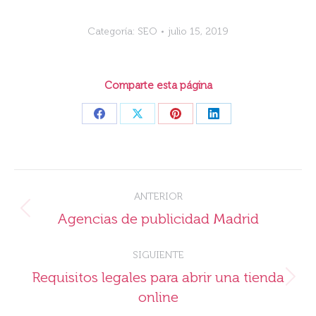
Categoría:
SEO
julio 15, 2019
Comparte esta página
Share
Share
Share
Share
on
on
on
on
Facebook
X
Pinterest
LinkedIn
Navegación
ANTERIOR
entre
Publicación
Agencias de publicidad Madrid
publicaciones
anterior:
SIGUIENTE
Requisitos legales para abrir una tienda
Publicación
online
siguiente: