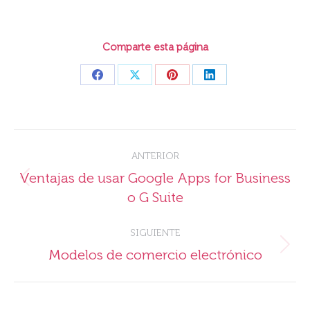
Comparte esta página
Share
Share
Share
Share
on
on
on
on
Facebook
X
Pinterest
LinkedIn
Navegación
ANTERIOR
entre
Ventajas de usar Google Apps for Business
Publicación
publicaciones
o G Suite
anterior:
SIGUIENTE
Publicación
Modelos de comercio electrónico
siguiente: