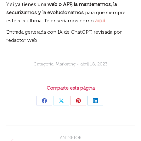
Y si ya tienes una
web o APP, la mantenemos, la
securizamos y la evolucionamos
para que siempre
esté a la última. Te enseñamos cómo
aquí
.
Entrada generada con IA de ChatGPT, revisada por
redactor web
Categoría:
Marketing
abril 18, 2023
Comparte esta página
Share
Share
Share
Share
on
on
on
on
Facebook
X
Pinterest
LinkedIn
Navegación
ANTERIOR