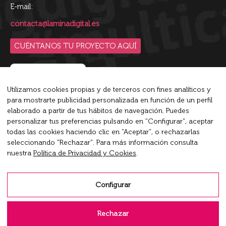
E-mail:
contacta@laminadigital.es
CUÉNTANOS TU PROYECTO AQUÍ
Utilizamos cookies propias y de terceros con fines analíticos y
para mostrarte publicidad personalizada en función de un perfil
Blip es la plataforma de conversaciones inteligente líder
elaborado a partir de tus hábitos de navegación. Puedes
del mercado que empodera a las empresas a conversar en
personalizar tus preferencias pulsando en "Configurar", aceptar
todas las cookies haciendo clic en "Aceptar", o rechazarlas
su máximo potencial.
seleccionando "Rechazar". Para más información consulta
nuestra
Política de Privacidad y Cookies
.
Encuéntranos en:
X
Rss
Linkedin
page
page
page
Configurar
opens
opens
opens
Aviso Legal
in
in
in
Rechazar
new
new
new