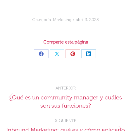
Categoría:
Marketing
abril 3, 2023
Comparte esta página
Share
Share
Share
Share
on
on
on
on
Facebook
X
Pinterest
LinkedIn
Navegación
ANTERIOR
entre
¿Qué es un community manager y cuáles
Publicación
publicaciones
son sus funciones?
anterior:
SIGUIENTE
Inbound Marketing: qué es y cómo aplicarlo