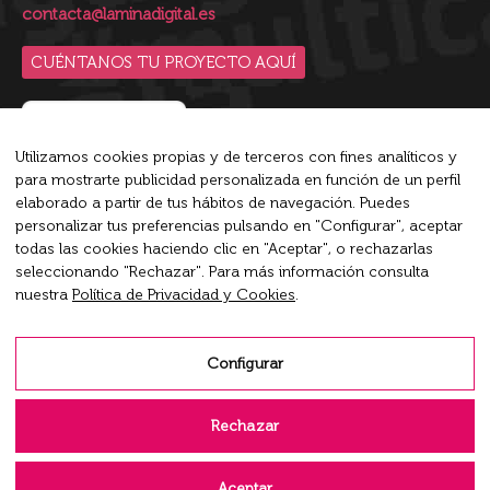
contacta@laminadigital.es
CUÉNTANOS TU PROYECTO AQUÍ
Utilizamos cookies propias y de terceros con fines analíticos y
para mostrarte publicidad personalizada en función de un perfil
Blip es la plataforma de conversaciones inteligente líder
elaborado a partir de tus hábitos de navegación. Puedes
del mercado que empodera a las empresas a conversar en
personalizar tus preferencias pulsando en "Configurar", aceptar
todas las cookies haciendo clic en "Aceptar", o rechazarlas
su máximo potencial.
seleccionando "Rechazar". Para más información consulta
nuestra
Política de Privacidad y Cookies
.
Encuéntranos en:
X
Rss
Linkedin
page
page
page
Configurar
opens
opens
opens
Aviso Legal
in
in
in
Rechazar
new
new
new
Política de Privacidad y Cookies
window
window
window
Aceptar