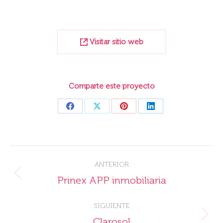
Visitar sitio web
Comparte este proyecto
Share
Share
Share
Share
on
on
on
on
Facebook
X
Pinterest
LinkedIn
Navegación
ANTERIOR
entre
Proyecto
Prinex APP inmobiliaria
proyectos
anterior
SIGUIENTE
Proyecto
Clarosol